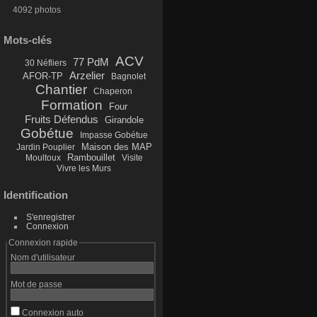
4092 photos
Mots-clés
ACV
77 PdM
30 Néfliers
Arzelier
AFOR-TP
Bagnolet
Chantier
Chaperon
Formation
Four
Fruits Défendus
Girandole
Gobétue
Impasse Gobétue
Maison des MAP
Jardin Pouplier
Rambouillet
Moultoux
Visite
Vivre les Murs
Identification
S'enregistrer
Connexion
Connexion rapide
Nom d'utilisateur
Mot de passe
Connexion auto