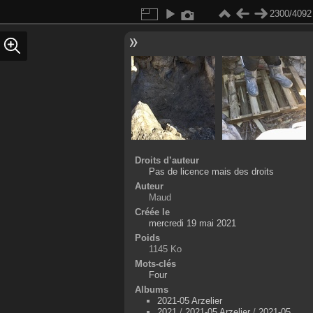
2300/4092
Droits d’auteur
Pas de licence mais des droits
Auteur
Maud
Créée le
mercredi 19 mai 2021
Poids
1145 Ko
Mots-clés
Four
Albums
2021-05 Arzelier
2021
/
2021-05 Arzelier
/
2021-05