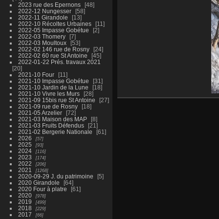
2023 rue des Epernons
48
2022-12 Nungesser
58
2022-11 Girandole
13
2022-10 Récoltes Urbaines
11
2022-05 Impasse Gobétue
2
2022-03 Thomery
7
2022-03 Moultoux
53
2022-02 146 rue de Rosny
24
2022-02 60 rue St Antoine
45
2022-01-22 Prés. travaux 2021
20
2021-10 Four
11
2021-10 Impasse Gobétue
31
2021-10 Jardin de la Lune
18
2021-10 Vivre les Murs
28
2021-09 15bis rue St Antoine
27
2021-09 rue de Rosny
18
2021-05 Arzelier
72
2021-03 Maison des MAP
8
2021-03 Fruits Défendus
21
2021-02 Bergerie Nationale
61
2026
57
2025
93
2024
116
2023
174
2022
206
2021
1268
2020-09-29 J. du patrimoine
5
2020 Girandole
64
2020 Four à platre
61
2020
978
2019
499
2018
229
2017
66