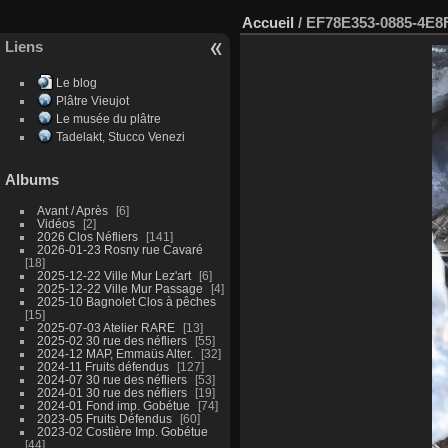
Accueil
/
EF78E353-0885-4E8
Liens
Le blog
Plâtre Vieujot
Le musée du plâtre
Tadelakt, Stucco Venezi
Albums
Avant / Après
6
Vidéos
2
2026 Clos Néfliers
141
2026-01-23 Rosny rue Cavaré
18
2025-12-22 Ville Mur Lez'art
6
2025-12-22 Ville Mur Passage
4
2025-10 Bagnolet Clos à pêches
15
2025-07-03 Atelier RARE
13
2025-02 30 rue des néfliers
55
2024-12 MAP, Emmaüs Alter.
32
2024-11 Fruits défendus
127
2024-07 30 rue des néfliers
53
2024-01 30 rue des néfliers
19
2024-01 Fond imp. Gobétue
74
2023-05 Fruits Défendus
60
2023-02 Costière Imp. Gobétue
44