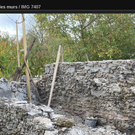
 les murs
/
IMG 7407