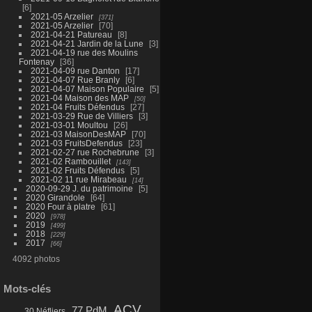
6
2021-05 Arzelier
371
2021-05 Arzelier
70
2021-04-21 Patureau
8
2021-04-21 Jardin de la Lune
3
2021-04-19 rue des Moulins
Fontenay
36
2021-04-09 rue Danton
17
2021-04-07 Rue Branly
6
2021-04-07 Maison Populaire
5
2021-04 Maison des MAP
50
2021-04 Fruits Défendus
27
2021-03-29 Rue de Villiers
3
2021-03-01 Moultou
26
2021-03 MaisonDesMAP
70
2021-03 FruitsDefendus
23
2021-02-27 rue Rochebrune
3
2021-02 Rambouillet
143
2021-02 Fruits Défendus
5
2021-02 11 rue Mirabeau
14
2020-09-29 J. du patrimoine
5
2020 Girandole
64
2020 Four à platre
61
2020
978
2019
499
2018
229
2017
66
4092 photos
Mots-clés
ACV
77 PdM
30 Néfliers