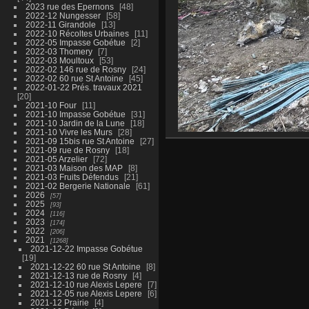
2023 rue des Epernons
48
2022-12 Nungesser
58
2022-11 Girandole
13
2022-10 Récoltes Urbaines
11
2022-05 Impasse Gobétue
2
2022-03 Thomery
7
2022-03 Moultoux
53
2022-02 146 rue de Rosny
24
2022-02 60 rue St Antoine
45
2022-01-22 Prés. travaux 2021
20
2021-10 Four
11
2021-10 Impasse Gobétue
31
2021-10 Jardin de la Lune
18
2021-10 Vivre les Murs
28
2021-09 15bis rue St Antoine
27
2021-09 rue de Rosny
18
2021-05 Arzelier
72
2021-03 Maison des MAP
8
2021-03 Fruits Défendus
21
2021-02 Bergerie Nationale
61
2026
57
2025
93
2024
116
2023
174
2022
206
2021
1268
2021-12-22 Impasse Gobétue
19
2021-12-22 60 rue St Antoine
8
2021-12-13 rue de Rosny
4
2021-12-10 rue Alexis Lepere
7
2021-12-05 rue Alexis Lepere
6
2021-12 Prairie
4