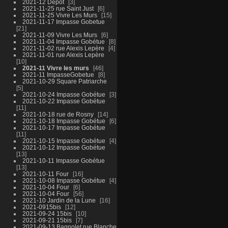
2021-12 Dépot
3
2021-11-25 rue Saint Just
6
2021-11-25 Vivre Les Murs
15
2021-11-17 Impasse Gobetue
21
2021-11-09 Vivre Les Murs
6
2021-11-04 Impasse Gobétue
8
2021-11-02 rue Alexis Lepère
4
2021-11-01 rue Alexis Lepère
10
2021-11 Vivre les murs
46
2021-11 ImpasseGobetue
8
2021-10-29 Square Patriarche
5
2021-10-24 Impasse Gobétue
3
2021-10-22 Impasse Gobétue
11
2021-10-18 rue de Rosny
14
2021-10-18 Impasse Gobétue
6
2021-10-17 Impasse Gobétue
11
2021-10-15 Impasse Gobétue
4
2021-10-12 Impasse Gobétue
13
2021-10-11 Impasse Gobétue
13
2021-10-11 Four
16
2021-10-08 Impasse Gobétue
4
2021-10-04 Four
6
2021-10-04 Four
56
2021-10 Jardin de la Lune
16
2021-0915bis
12
2021-09-24 15bis
10
2021-09-21 15bis
7
2021-09-13 Bagnolet rue Blanche