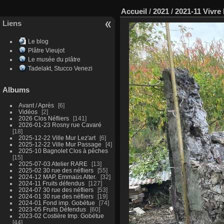
Accueil
/
2021
/
2021-11 Vivre
Liens
Le blog
Plâtre Vieujot
Le musée du plâtre
Tadelakt, Stucco Venezi
Albums
Avant / Après
6
Vidéos
2
2026 Clos Néfliers
141
2026-01-23 Rosny rue Cavaré
18
2025-12-22 Ville Mur Lez'art
6
2025-12-22 Ville Mur Passage
4
2025-10 Bagnolet Clos à pêches
15
2025-07-03 Atelier RARE
13
2025-02 30 rue des néfliers
55
2024-12 MAP, Emmaüs Alter.
32
2024-11 Fruits défendus
127
2024-07 30 rue des néfliers
53
2024-01 30 rue des néfliers
19
2024-01 Fond imp. Gobétue
74
2023-05 Fruits Défendus
60
2023-02 Costière Imp. Gobétue
44