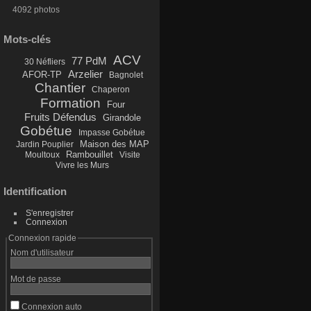
4092 photos
Mots-clés
ACV
77 PdM
30 Néfliers
Arzelier
AFOR-TP
Bagnolet
Chantier
Chaperon
Formation
Four
Fruits Défendus
Girandole
Gobétue
Impasse Gobétue
Maison des MAP
Jardin Pouplier
Rambouillet
Moultoux
Visite
Vivre les Murs
Identification
S'enregistrer
Connexion
Connexion rapide
Nom d'utilisateur
Mot de passe
Connexion auto