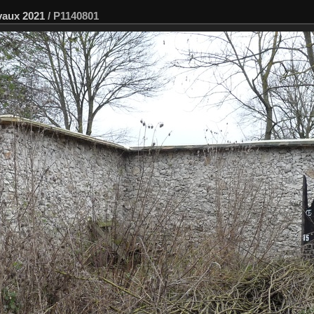
avaux 2021
/
P1140801