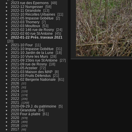
2023 rue des Epernons
48
2022-12 Nungesser
58
2022-11 Girandole
13
2022-10 Récoltes Urbaines
11
2022-05 Impasse Gobétue
2
2022-03 Thomery
7
2022-03 Moultoux
53
2022-02 146 rue de Rosny
24
2022-02 60 rue St Antoine
45
2022-01-22 Prés. travaux 2021
20
2021-10 Four
11
2021-10 Impasse Gobétue
31
2021-10 Jardin de la Lune
18
2021-10 Vivre les Murs
28
2021-09 15bis rue St Antoine
27
2021-09 rue de Rosny
18
2021-05 Arzelier
72
2021-03 Maison des MAP
8
2021-03 Fruits Défendus
21
2021-02 Bergerie Nationale
61
2026
57
2025
93
2024
116
2023
174
2022
206
2021
1268
2020-09-29 J. du patrimoine
5
2020 Girandole
64
2020 Four à platre
61
2020
978
2019
499
2018
229
2017
66