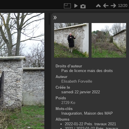
12/20
Droits d’auteur
Pas de licence mais des droits
Auteur
Elisabeth Forveille
Créée le
samedi 22 janvier 2022
Poids
2729 Ko
Mots-clés
Inauguration
,
Maison des MAP
Albums
2022-01-22 Prés. travaux 2021
2022
/
2022-01-22 Prés. travaux