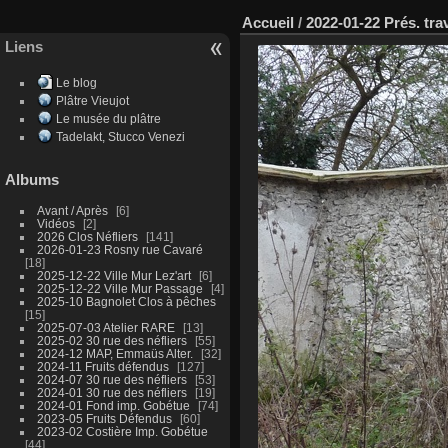
Accueil
/
2022-01-22 Prés. tr
Liens
Le blog
Plâtre Vieujot
Le musée du plâtre
Tadelakt, Stucco Venezi
Albums
Avant / Après
6
Vidéos
2
2026 Clos Néfliers
141
2026-01-23 Rosny rue Cavaré
18
2025-12-22 Ville Mur Lez'art
6
2025-12-22 Ville Mur Passage
4
2025-10 Bagnolet Clos à pêches
15
2025-07-03 Atelier RARE
13
2025-02 30 rue des néfliers
55
2024-12 MAP, Emmaüs Alter.
32
2024-11 Fruits défendus
127
2024-07 30 rue des néfliers
53
2024-01 30 rue des néfliers
19
2024-01 Fond imp. Gobétue
74
2023-05 Fruits Défendus
60
2023-02 Costière Imp. Gobétue
44