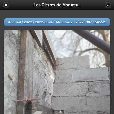
Les Pierres de Montreuil
Accueil
/
2022
/
2022-03-07_Moultoux
/
20220307 154552