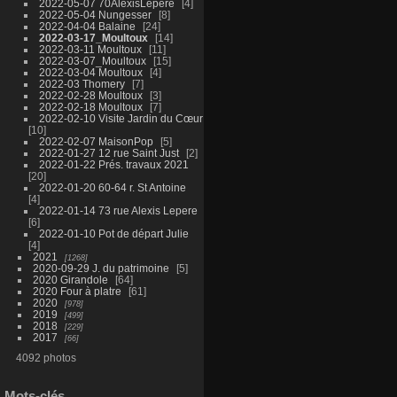
2022-05-07 70AlexisLepere
4
2022-05-04 Nungesser
8
2022-04-04 Balaine
24
2022-03-17_Moultoux
14
2022-03-11 Moultoux
11
2022-03-07_Moultoux
15
2022-03-04 Moultoux
4
2022-03 Thomery
7
2022-02-28 Moultoux
3
2022-02-18 Moultoux
7
2022-02-10 Visite Jardin du Cœur
10
2022-02-07 MaisonPop
5
2022-01-27 12 rue Saint Just
2
2022-01-22 Prés. travaux 2021
20
2022-01-20 60-64 r. St Antoine
4
2022-01-14 73 rue Alexis Lepere
6
2022-01-10 Pot de départ Julie
4
2021
1268
2020-09-29 J. du patrimoine
5
2020 Girandole
64
2020 Four à platre
61
2020
978
2019
499
2018
229
2017
66
4092 photos
Mots-clés