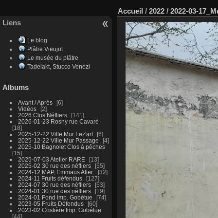
Accueil
/
2022
/
2022-03-17_M
Liens
Le blog
Plâtre Vieujot
Le musée du plâtre
Tadelakt, Stucco Venezi
Albums
Avant / Après
6
Vidéos
2
2026 Clos Néfliers
141
2026-01-23 Rosny rue Cavaré
18
2025-12-22 Ville Mur Lez'art
6
2025-12-22 Ville Mur Passage
4
2025-10 Bagnolet Clos à pêches
15
2025-07-03 Atelier RARE
13
2025-02 30 rue des néfliers
55
2024-12 MAP, Emmaüs Alter.
32
2024-11 Fruits défendus
127
2024-07 30 rue des néfliers
53
2024-01 30 rue des néfliers
19
2024-01 Fond imp. Gobétue
74
2023-05 Fruits Défendus
60
2023-02 Costière Imp. Gobétue
44