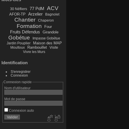
ACV
77 PdM
30 Néfliers
Arzelier
AFOR-TP
Bagnolet
Chantier
Chaperon
Formation
Four
Fruits Défendus
Girandole
Gobétue
Impasse Gobétue
Maison des MAP
Jardin Pouplier
Rambouillet
Moultoux
Visite
Vivre les Murs
Identification
S'enregistrer
Connexion
Connexion rapide
Nom d'utilisateur
Mot de passe
Connexion auto