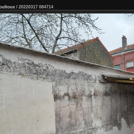
oultoux
/
20220317 084714