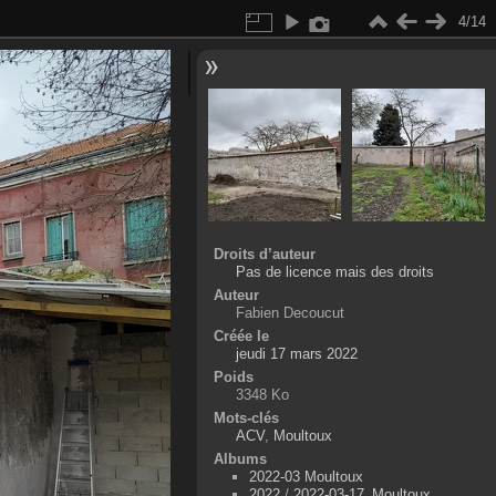
4/14
Droits d’auteur
Pas de licence mais des droits
Auteur
Fabien Decoucut
Créée le
jeudi 17 mars 2022
Poids
3348 Ko
Mots-clés
ACV
,
Moultoux
Albums
2022-03 Moultoux
2022
/
2022-03-17_Moultoux