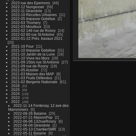
2023 rue des Epernons
48
2022-12 Nungesser
58
2022-11 Girandole
13
2022-10 Récoltes Urbaines
11
2022-05 Impasse Gobétue
2
2022-03 Thomery
7
2022-03 Moultoux
53
2022-02 146 rue de Rosny
24
2022-02 60 rue St Antoine
45
2022-01-22 Prés. travaux 2021
20
2021-10 Four
11
2021-10 Impasse Gobétue
31
2021-10 Jardin de la Lune
18
2021-10 Vivre les Murs
28
2021-09 15bis rue St Antoine
27
2021-09 rue de Rosny
18
2021-05 Arzelier
72
2021-03 Maison des MAP
8
2021-03 Fruits Défendus
21
2021-02 Bergerie Nationale
61
2026
57
2025
93
2024
116
2023
174
2022
206
2022-11-14 Fontenay, 12 ave des
Marronniers
5
2022-08-26 Balaine
25
2022-07-21 MaisonPop
2
2022-06-06 132rueRosny
6
2022-06-04 Girandole
1
2022-05-13 ChantierSMR
13
2022-05-11 Balaine
6