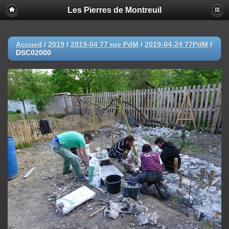
Les Pierres de Montreuil
Accueil
/
2019
/
2019-04 77 rue PdM
/
2019-04-24 77PdM
/
DSC02000