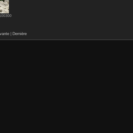
100300
vante
|
Dernière