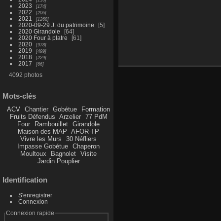
2023
174
2022
206
2021
1268
2020-09-29 J. du patrimoine
5
2020 Girandole
64
2020 Four à platre
61
2020
978
2019
499
2018
229
2017
66
4092 photos
Mots-clés
ACV
Chantier
Gobétue
Formation
Fruits Défendus
Arzelier
77 PdM
Four
Rambouillet
Girandole
Maison des MAP
AFOR-TP
Vivre les Murs
30 Néfliers
Impasse Gobétue
Chaperon
Moultoux
Bagnolet
Visite
Jardin Pouplier
Identification
S'enregistrer
Connexion
Connexion rapide