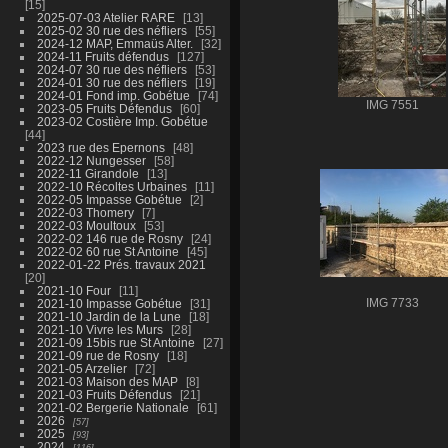
15
2025-07-03 Atelier RARE
13
2025-02 30 rue des néfliers
55
2024-12 MAP, Emmaüs Alter.
32
2024-11 Fruits défendus
127
2024-07 30 rue des néfliers
53
2024-01 30 rue des néfliers
19
2024-01 Fond imp. Gobétue
74
IMG 7551
2023-05 Fruits Défendus
60
2023-02 Costière Imp. Gobétue
44
2023 rue des Epernons
48
2022-12 Nungesser
58
2022-11 Girandole
13
2022-10 Récoltes Urbaines
11
2022-05 Impasse Gobétue
2
2022-03 Thomery
7
2022-03 Moultoux
53
2022-02 146 rue de Rosny
24
2022-02 60 rue St Antoine
45
2022-01-22 Prés. travaux 2021
20
2021-10 Four
11
2021-10 Impasse Gobétue
31
IMG 7733
2021-10 Jardin de la Lune
18
2021-10 Vivre les Murs
28
2021-09 15bis rue St Antoine
27
2021-09 rue de Rosny
18
2021-05 Arzelier
72
2021-03 Maison des MAP
8
2021-03 Fruits Défendus
21
2021-02 Bergerie Nationale
61
2026
57
2025
93
2024
116