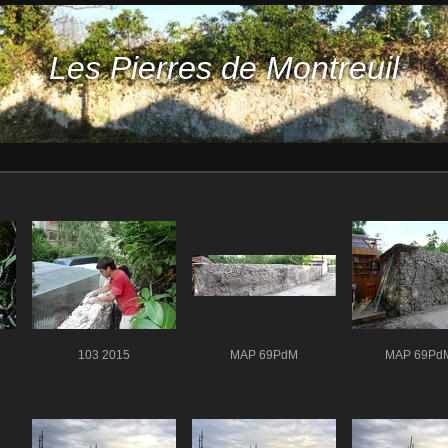
Les Pierres de Montreuil
103 2015
MAP 69PdM
MAP 69Pd