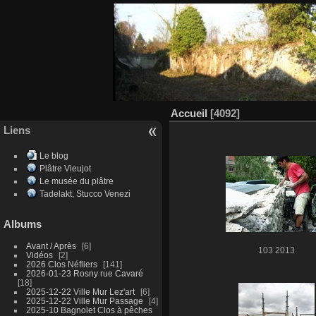
Accueil
4092
Liens
Le blog
Plâtre Vieujot
Le musée du plâtre
Tadelakt, Stucco Venezi
Albums
Avant / Après
6
103 2013
Vidéos
2
2026 Clos Néfliers
141
2026-01-23 Rosny rue Cavaré
18
2025-12-22 Ville Mur Lez'art
6
2025-12-22 Ville Mur Passage
4
2025-10 Bagnolet Clos à pêches