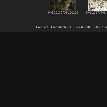
IMG 20170703 100256
IMG 20170703 
Première
|
Précédente
|
1
...
6
7
8
9
10
...
205
|
Sui