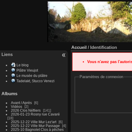
Accueil
/ Identification
Liens
Vous n'avez pas l'autor
Le blog
Plâtre Vieujot
Le musée du plâtre
Paramètres de connexion
Tadelakt, Stucco Venezi
Albums
Avant / Après
6
Vidéos
2
2026 Clos Néfliers
141
2026-01-23 Rosny rue Cavaré
18
2025-12-22 Ville Mur Lez'art
6
2025-12-22 Ville Mur Passage
4
2025-10 Bagnolet Clos à pêches