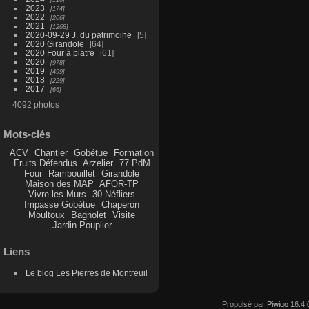
2023
174
2022
206
2021
1268
2020-09-29 J. du patrimoine
5
2020 Girandole
64
2020 Four à platre
61
2020
978
2019
499
2018
229
2017
66
4092 photos
Mots-clés
ACV
Chantier
Gobétue
Formation
Fruits Défendus
Arzelier
77 PdM
Four
Rambouillet
Girandole
Maison des MAP
AFOR-TP
Vivre les Murs
30 Néfliers
Impasse Gobétue
Chaperon
Moultoux
Bagnolet
Visite
Jardin Pouplier
Liens
Le blog Les Pierres de Montreuil
Propulsé par
Piwigo
16.4.