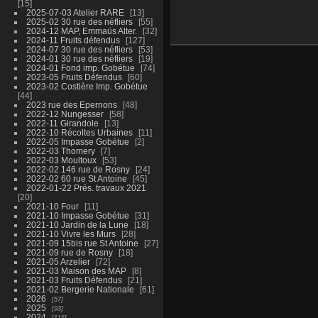
15
2025-07-03 Atelier RARE
13
2025-02 30 rue des néfliers
55
2024-12 MAP, Emmaüs Alter.
32
2024-11 Fruits défendus
127
2024-07 30 rue des néfliers
53
2024-01 30 rue des néfliers
19
2024-01 Fond imp. Gobétue
74
2023-05 Fruits Défendus
60
2023-02 Costière Imp. Gobétue
44
2023 rue des Epernons
48
2022-12 Nungesser
58
2022-11 Girandole
13
2022-10 Récoltes Urbaines
11
2022-05 Impasse Gobétue
2
2022-03 Thomery
7
2022-03 Moultoux
53
2022-02 146 rue de Rosny
24
2022-02 60 rue St Antoine
45
2022-01-22 Prés. travaux 2021
20
2021-10 Four
11
2021-10 Impasse Gobétue
31
2021-10 Jardin de la Lune
18
2021-10 Vivre les Murs
28
2021-09 15bis rue St Antoine
27
2021-09 rue de Rosny
18
2021-05 Arzelier
72
2021-03 Maison des MAP
8
2021-03 Fruits Défendus
21
2021-02 Bergerie Nationale
61
2026
57
2025
93
2024
116