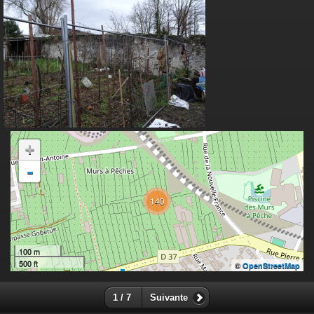
+
-
140
100 m
500 ft
©
OpenStreetMap
1 / 7
Suivante