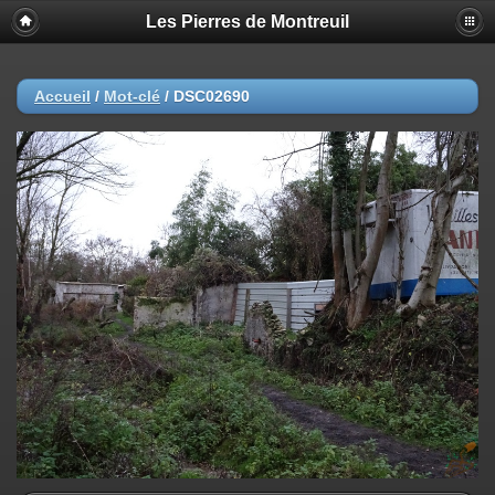
Les Pierres de Montreuil
Accueil
/
Mot-clé
/
DSC02690