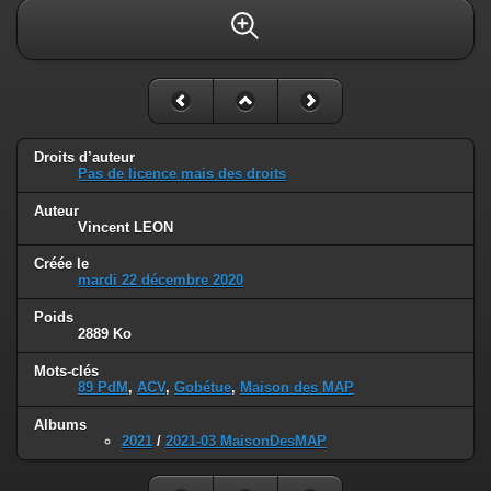
Droits d’auteur
Pas de licence mais des droits
Auteur
Vincent LEON
Créée le
mardi 22 décembre 2020
Poids
2889 Ko
Mots-clés
89 PdM
,
ACV
,
Gobétue
,
Maison des MAP
Albums
2021
/
2021-03 MaisonDesMAP