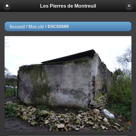
Les Pierres de Montreuil
Accueil
/
Mot-clé
/
DSC02689