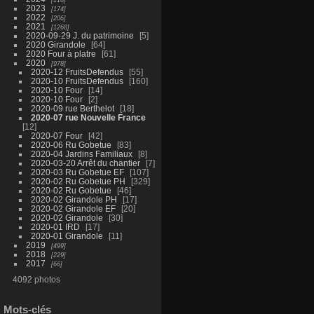
2023
174
2022
206
2021
1268
2020-09-29 J. du patrimoine
5
2020 Girandole
64
2020 Four à platre
61
2020
978
2020-12 FruitsDefendus
55
2020-10 FruitsDefendus
160
2020-10 Four
14
2020-10 Four
2
2020-09 rue Berthelot
18
2020-07 rue Nouvelle France
12
2020-07 Four
42
2020-06 Ru Gobetue
83
2020-04 Jardins Familiaux
8
2020-03-20 Arrêt du chantier
7
2020-03 Ru Gobetue EF
107
2020-02 Ru Gobetue PH
329
2020-02 Ru Gobetue
46
2020-02 Girandole PH
17
2020-02 Girandole EF
20
2020-02 Girandole
30
2020-01 IRD
17
2020-01 Girandole
11
2019
499
2018
229
2017
66
4092 photos
Mots-clés