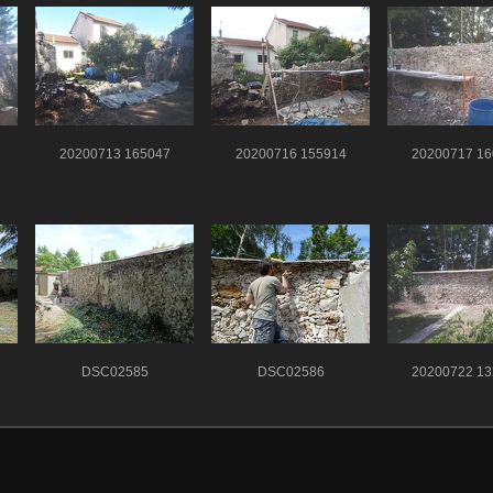
20200713 165047
20200716 155914
20200717 16
DSC02585
DSC02586
20200722 13