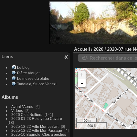
Accueil
/
2020
/
2020-07 rue N
Liens
Rechercher dans ce lo
Le blog
Plâtre Vieujot
+
Le musée du plâtre
-
Tadelakt, Stucco Venezi
Albums
Avant / Après
6
Vidéos
2
2026 Clos Néfliers
141
2026-01-23 Rosny rue Cavaré
100 m
18
500 ft
2025-12-22 Ville Mur Lez'art
6
2025-12-22 Ville Mur Passage
4
2025-10 Bagnolet Clos à pêches