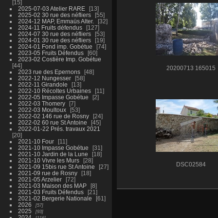
15
2025-07-03 Atelier RARE
13
2025-02 30 rue des néfliers
55
2024-12 MAP, Emmaüs Alter.
32
2024-11 Fruits défendus
127
2024-07 30 rue des néfliers
53
2024-01 30 rue des néfliers
19
2024-01 Fond imp. Gobétue
74
2023-05 Fruits Défendus
60
2023-02 Costière Imp. Gobétue
44
20200713 165015
2023 rue des Epernons
48
2022-12 Nungesser
58
2022-11 Girandole
13
2022-10 Récoltes Urbaines
11
2022-05 Impasse Gobétue
2
2022-03 Thomery
7
2022-03 Moultoux
53
2022-02 146 rue de Rosny
24
2022-02 60 rue St Antoine
45
2022-01-22 Prés. travaux 2021
20
2021-10 Four
11
2021-10 Impasse Gobétue
31
2021-10 Jardin de la Lune
18
2021-10 Vivre les Murs
28
DSC02584
2021-09 15bis rue St Antoine
27
2021-09 rue de Rosny
18
2021-05 Arzelier
72
2021-03 Maison des MAP
8
2021-03 Fruits Défendus
21
2021-02 Bergerie Nationale
61
2026
57
2025
93
2024
116