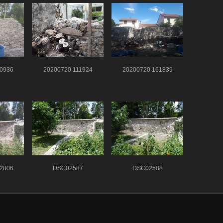
0936
20200720 111924
20200720 161839
2806
DSC02587
DSC02588