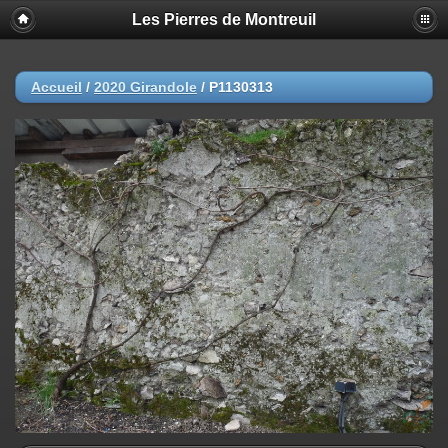
Les Pierres de Montreuil
Accueil
/
2020 Girandole
/
P1130313