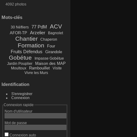
4092 photos
Mots-clés
ACV
77 PdM
30 Néfliers
Arzelier
AFOR-TP
Bagnolet
Chantier
Chaperon
Formation
Four
Fruits Défendus
Girandole
Gobétue
Impasse Gobétue
Maison des MAP
Jardin Pouplier
Rambouillet
Moultoux
Visite
Vivre les Murs
Identification
S'enregistrer
Connexion
Connexion rapide
Nom d'utilisateur
Mot de passe
Connexion auto