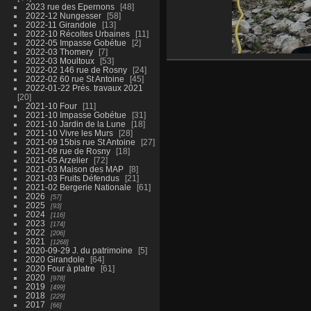
2023 rue des Epernons
48
2022-12 Nungesser
58
2022-11 Girandole
13
2022-10 Récoltes Urbaines
11
2022-05 Impasse Gobétue
2
2022-03 Thomery
7
2022-03 Moultoux
53
2022-02 146 rue de Rosny
24
2022-02 60 rue St Antoine
45
2022-01-22 Prés. travaux 2021
20
2021-10 Four
11
2021-10 Impasse Gobétue
31
2021-10 Jardin de la Lune
18
2021-10 Vivre les Murs
28
2021-09 15bis rue St Antoine
27
2021-09 rue de Rosny
18
2021-05 Arzelier
72
2021-03 Maison des MAP
8
2021-03 Fruits Défendus
21
2021-02 Bergerie Nationale
61
2026
57
2025
93
2024
116
2023
174
2022
206
2021
1268
2020-09-29 J. du patrimoine
5
2020 Girandole
64
2020 Four à platre
61
2020
978
2019
499
2018
229
2017
66