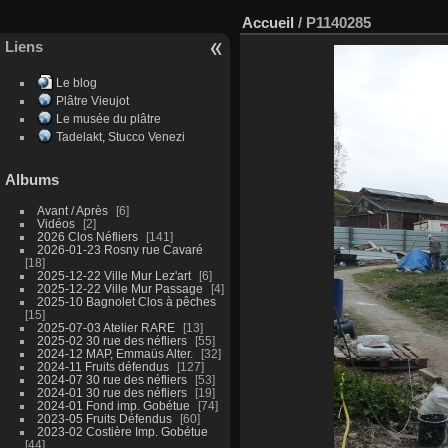
Accueil
/
P1140285
Liens
Le blog
Plâtre Vieujot
Le musée du plâtre
Tadelakt, Stucco Venezi
Albums
Avant / Après
6
Vidéos
2
2026 Clos Néfliers
141
2026-01-23 Rosny rue Cavaré
18
2025-12-22 Ville Mur Lez'art
6
2025-12-22 Ville Mur Passage
4
2025-10 Bagnolet Clos à pêches
15
2025-07-03 Atelier RARE
13
2025-02 30 rue des néfliers
55
2024-12 MAP, Emmaüs Alter.
32
2024-11 Fruits défendus
127
2024-07 30 rue des néfliers
53
2024-01 30 rue des néfliers
19
2024-01 Fond imp. Gobétue
74
2023-05 Fruits Défendus
60
2023-02 Costière Imp. Gobétue
44