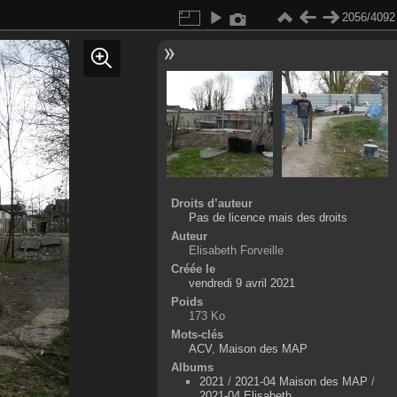
2056/4092
Droits d’auteur
Pas de licence mais des droits
Auteur
Elisabeth Forveille
Créée le
vendredi 9 avril 2021
Poids
173 Ko
Mots-clés
ACV
,
Maison des MAP
Albums
2021
/
2021-04 Maison des MAP
/
2021-04 Elisabeth