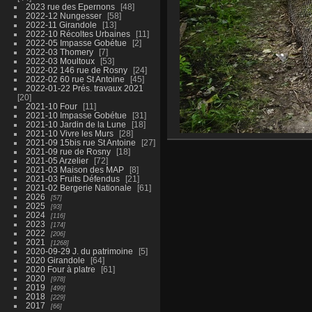
2023 rue des Epernons
48
2022-12 Nungesser
58
2022-11 Girandole
13
2022-10 Récoltes Urbaines
11
2022-05 Impasse Gobétue
2
2022-03 Thomery
7
2022-03 Moultoux
53
2022-02 146 rue de Rosny
24
2022-02 60 rue St Antoine
45
2022-01-22 Prés. travaux 2021
20
2021-10 Four
11
2021-10 Impasse Gobétue
31
2021-10 Jardin de la Lune
18
2021-10 Vivre les Murs
28
2021-09 15bis rue St Antoine
27
2021-09 rue de Rosny
18
2021-05 Arzelier
72
2021-03 Maison des MAP
8
2021-03 Fruits Défendus
21
2021-02 Bergerie Nationale
61
2026
57
2025
93
2024
116
2023
174
2022
206
2021
1268
2020-09-29 J. du patrimoine
5
2020 Girandole
64
2020 Four à platre
61
2020
978
2019
499
2018
229
2017
66