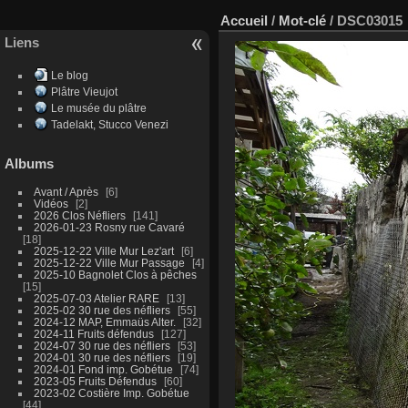
Accueil
/
Mot-clé
/
DSC03015
Liens
Le blog
Plâtre Vieujot
Le musée du plâtre
Tadelakt, Stucco Venezi
Albums
Avant / Après
6
Vidéos
2
2026 Clos Néfliers
141
2026-01-23 Rosny rue Cavaré
18
2025-12-22 Ville Mur Lez'art
6
2025-12-22 Ville Mur Passage
4
2025-10 Bagnolet Clos à pêches
15
2025-07-03 Atelier RARE
13
2025-02 30 rue des néfliers
55
2024-12 MAP, Emmaüs Alter.
32
2024-11 Fruits défendus
127
2024-07 30 rue des néfliers
53
2024-01 30 rue des néfliers
19
2024-01 Fond imp. Gobétue
74
2023-05 Fruits Défendus
60
2023-02 Costière Imp. Gobétue
44