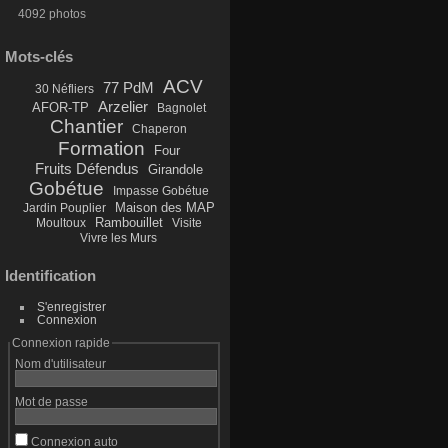
4092 photos
Mots-clés
ACV
77 PdM
30 Néfliers
Arzelier
AFOR-TP
Bagnolet
Chantier
Chaperon
Formation
Four
Fruits Défendus
Girandole
Gobétue
Impasse Gobétue
Maison des MAP
Jardin Pouplier
Rambouillet
Moultoux
Visite
Vivre les Murs
Identification
S'enregistrer
Connexion
Connexion rapide
Nom d'utilisateur
Mot de passe
Connexion auto