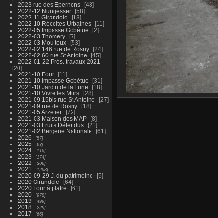
2023 rue des Epernons
48
2022-12 Nungesser
58
2022-11 Girandole
13
2022-10 Récoltes Urbaines
11
2022-05 Impasse Gobétue
2
2022-03 Thomery
7
2022-03 Moultoux
53
2022-02 146 rue de Rosny
24
2022-02 60 rue St Antoine
45
2022-01-22 Prés. travaux 2021
20
2021-10 Four
11
2021-10 Impasse Gobétue
31
2021-10 Jardin de la Lune
18
2021-10 Vivre les Murs
28
2021-09 15bis rue St Antoine
27
2021-09 rue de Rosny
18
2021-05 Arzelier
72
2021-03 Maison des MAP
8
2021-03 Fruits Défendus
21
2021-02 Bergerie Nationale
61
2026
57
2025
93
2024
116
2023
174
2022
206
2021
1268
2020-09-29 J. du patrimoine
5
2020 Girandole
64
2020 Four à platre
61
2020
978
2019
499
2018
229
2017
66