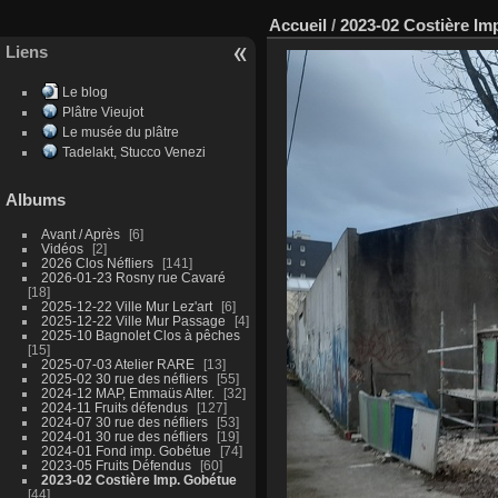
Accueil
/
2023-02 Costière Im
Liens
Le blog
Plâtre Vieujot
Le musée du plâtre
Tadelakt, Stucco Venezi
Albums
Avant / Après
6
Vidéos
2
2026 Clos Néfliers
141
2026-01-23 Rosny rue Cavaré
18
2025-12-22 Ville Mur Lez'art
6
2025-12-22 Ville Mur Passage
4
2025-10 Bagnolet Clos à pêches
15
2025-07-03 Atelier RARE
13
2025-02 30 rue des néfliers
55
2024-12 MAP, Emmaüs Alter.
32
2024-11 Fruits défendus
127
2024-07 30 rue des néfliers
53
2024-01 30 rue des néfliers
19
2024-01 Fond imp. Gobétue
74
2023-05 Fruits Défendus
60
2023-02 Costière Imp. Gobétue
44