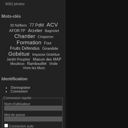
4092 photos
Mots-clés
ACV
77 PdM
30 Néfliers
Arzelier
AFOR-TP
Bagnolet
Chantier
Chaperon
Formation
Four
Fruits Défendus
Girandole
Gobétue
Impasse Gobétue
Maison des MAP
Jardin Pouplier
Rambouillet
Moultoux
Visite
Vivre les Murs
Identification
S'enregistrer
Connexion
Connexion rapide
Nom d'utilisateur
Mot de passe
Connexion auto