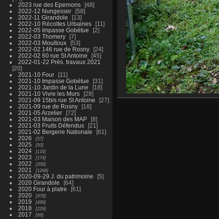
2023 rue des Epernons
48
2022-12 Nungesser
58
2022-11 Girandole
13
2022-10 Récoltes Urbaines
11
2022-05 Impasse Gobétue
2
2022-03 Thomery
7
2022-03 Moultoux
53
2022-02 146 rue de Rosny
24
2022-02 60 rue St Antoine
45
2022-01-22 Prés. travaux 2021
20
2021-10 Four
11
2021-10 Impasse Gobétue
31
2021-10 Jardin de la Lune
18
2021-10 Vivre les Murs
28
2021-09 15bis rue St Antoine
27
2021-09 rue de Rosny
18
2021-05 Arzelier
72
2021-03 Maison des MAP
8
2021-03 Fruits Défendus
21
2021-02 Bergerie Nationale
61
2026
57
2025
93
2024
116
2023
174
2022
206
2021
1268
2020-09-29 J. du patrimoine
5
2020 Girandole
64
2020 Four à platre
61
2020
978
2019
499
2018
229
2017
66