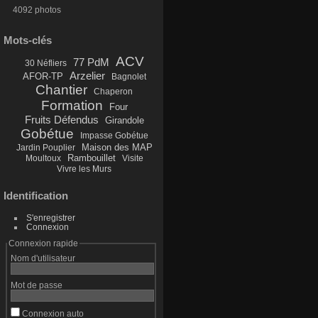
4092 photos
Mots-clés
ACV
77 PdM
30 Néfliers
Arzelier
AFOR-TP
Bagnolet
Chantier
Chaperon
Formation
Four
Fruits Défendus
Girandole
Gobétue
Impasse Gobétue
Maison des MAP
Jardin Pouplier
Rambouillet
Moultoux
Visite
Vivre les Murs
Identification
S'enregistrer
Connexion
Connexion rapide
Nom d'utilisateur
Mot de passe
Connexion auto