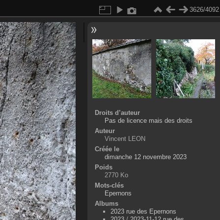
3626/4092
Droits d’auteur
Pas de licence mais des droits
Auteur
Vincent LEON
Créée le
dimanche 12 novembre 2023
Poids
2770 Ko
Mots-clés
Epernons
Albums
2023 rue des Epernons
2023
/
2023-11-12 rue des