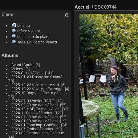
Accueil
/
DSC03744
Liens
Le blog
Plâtre Vieujot
Le musée du plâtre
Tadelakt, Stucco Venezi
Albums
Avant / Après
6
Vidéos
2
2026 Clos Néfliers
141
2026-01-23 Rosny rue Cavaré
18
2025-12-22 Ville Mur Lez'art
6
2025-12-22 Ville Mur Passage
4
2025-10 Bagnolet Clos à pêches
15
2025-07-03 Atelier RARE
13
2025-02 30 rue des néfliers
55
2024-12 MAP, Emmaüs Alter.
32
2024-11 Fruits défendus
127
2024-07 30 rue des néfliers
53
2024-01 30 rue des néfliers
19
2024-01 Fond imp. Gobétue
74
2023-05 Fruits Défendus
60
2023-02 Costière Imp. Gobétue
44