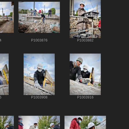
4
P1003876
P1003882
6
P1003908
P1003916