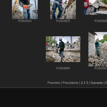
P1003922
P1003925
P100393
P1003945
P100394
Première |
Précédente |
1
2
3
|
Suivante
|
D