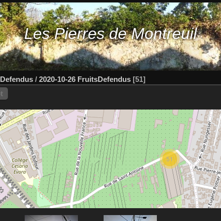
Les Pierres de Montreuil
sDefendus
/
2020-10-26 FruitsDefendus
51
t
51