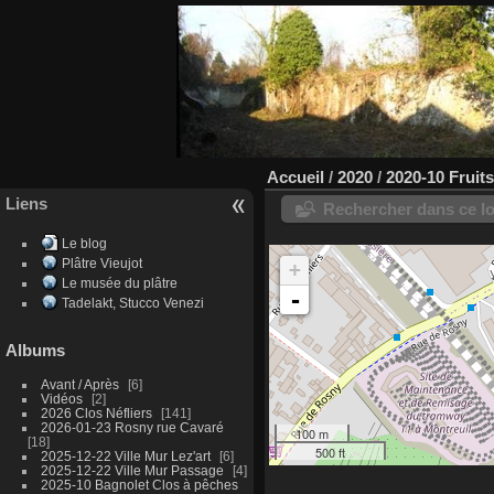
Accueil
/
2020
/
2020-10 Fruit
Liens
Rechercher dans ce lo
Le blog
Plâtre Vieujot
+
Le musée du plâtre
-
Tadelakt, Stucco Venezi
Albums
Avant / Après
6
Vidéos
2
2026 Clos Néfliers
141
2026-01-23 Rosny rue Cavaré
100 m
18
500 ft
2025-12-22 Ville Mur Lez'art
6
2025-12-22 Ville Mur Passage
4
2025-10 Bagnolet Clos à pêches