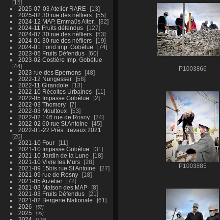
15
2025-07-03 Atelier RARE
13
2025-02 30 rue des néfliers
55
2024-12 MAP, Emmaüs Alter.
32
2024-11 Fruits défendus
127
2024-07 30 rue des néfliers
53
2024-01 30 rue des néfliers
19
2024-01 Fond imp. Gobétue
74
2023-05 Fruits Défendus
60
2023-02 Costière Imp. Gobétue
44
P1003866
2023 rue des Epernons
48
2022-12 Nungesser
58
2022-11 Girandole
13
2022-10 Récoltes Urbaines
11
2022-05 Impasse Gobétue
2
2022-03 Thomery
7
2022-03 Moultoux
53
2022-02 146 rue de Rosny
24
2022-02 60 rue St Antoine
45
2022-01-22 Prés. travaux 2021
20
2021-10 Four
11
2021-10 Impasse Gobétue
31
2021-10 Jardin de la Lune
18
2021-10 Vivre les Murs
28
P1003885
2021-09 15bis rue St Antoine
27
2021-09 rue de Rosny
18
2021-05 Arzelier
72
2021-03 Maison des MAP
8
2021-03 Fruits Défendus
21
2021-02 Bergerie Nationale
61
2026
57
2025
93
2024
116