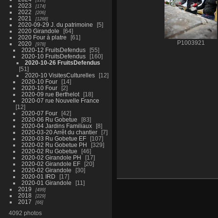
2023
174
2022
206
2021
1268
2020-09-29 J. du patrimoine
5
2020 Girandole
64
2020 Four à platre
61
P1003921
2020
978
2020-12 FruitsDefendus
55
2020-10 FruitsDefendus
160
2020-10-26 FruitsDefendus
51
2020-10 VisitesCulturelles
12
2020-10 Four
14
2020-10 Four
2
2020-09 rue Berthelot
18
2020-07 rue Nouvelle France
12
2020-07 Four
42
2020-06 Ru Gobetue
83
2020-04 Jardins Familiaux
8
2020-03-20 Arrêt du chantier
7
2020-03 Ru Gobetue EF
107
2020-02 Ru Gobetue PH
329
2020-02 Ru Gobetue
46
2020-02 Girandole PH
17
2020-02 Girandole EF
20
2020-02 Girandole
30
2020-01 IRD
17
2020-01 Girandole
11
2019
499
2018
229
2017
66
4092 photos