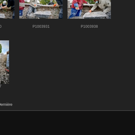
0
P1003931
P1003938
7
ernière