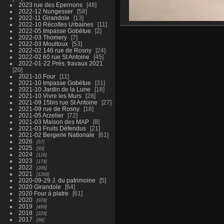
2023 rue des Epernons
48
2022-12 Nungesser
58
2022-11 Girandole
13
2022-10 Récoltes Urbaines
11
2022-05 Impasse Gobétue
2
2022-03 Thomery
7
2022-03 Moultoux
53
2022-02 146 rue de Rosny
24
2022-02 60 rue St Antoine
45
2022-01-22 Prés. travaux 2021
20
2021-10 Four
11
2021-10 Impasse Gobétue
31
2021-10 Jardin de la Lune
18
2021-10 Vivre les Murs
28
2021-09 15bis rue St Antoine
27
2021-09 rue de Rosny
18
2021-05 Arzelier
72
2021-03 Maison des MAP
8
2021-03 Fruits Défendus
21
2021-02 Bergerie Nationale
61
2026
57
2025
93
2024
116
2023
174
2022
206
2021
1268
2020-09-29 J. du patrimoine
5
2020 Girandole
64
2020 Four à platre
61
2020
978
2019
499
2018
229
2017
66