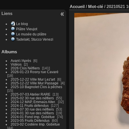
Accueil
/
Mot-clé
/
20210521 1
Liens
Le blog
Plâtre Vieujot
Le musée du plâtre
Tadelakt, Stucco Venezi
Albums
Avant / Après
6
Vidéos
2
2026 Clos Néfliers
141
2026-01-23 Rosny rue Cavaré
18
2025-12-22 Ville Mur Lez'art
6
2025-12-22 Ville Mur Passage
4
2025-10 Bagnolet Clos à pêches
15
2025-07-03 Atelier RARE
13
2025-02 30 rue des néfliers
55
2024-12 MAP, Emmaüs Alter.
32
2024-11 Fruits défendus
127
2024-07 30 rue des néfliers
53
2024-01 30 rue des néfliers
19
2024-01 Fond imp. Gobétue
74
2023-05 Fruits Défendus
60
2023-02 Costière Imp. Gobétue
44