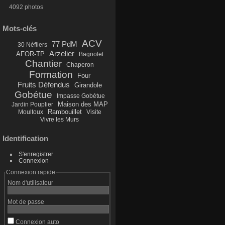
4092 photos
Mots-clés
ACV
77 PdM
30 Néfliers
Arzelier
AFOR-TP
Bagnolet
Chantier
Chaperon
Formation
Four
Fruits Défendus
Girandole
Gobétue
Impasse Gobétue
Maison des MAP
Jardin Pouplier
Rambouillet
Moultoux
Visite
Vivre les Murs
Identification
S'enregistrer
Connexion
Connexion rapide
Nom d'utilisateur
Mot de passe
Connexion auto