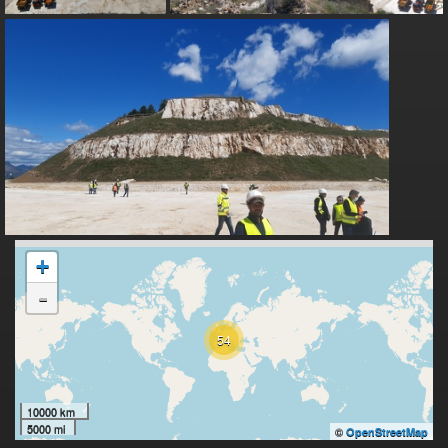
+
-
54
10000 km
5000 mi
©
OpenStreetMap