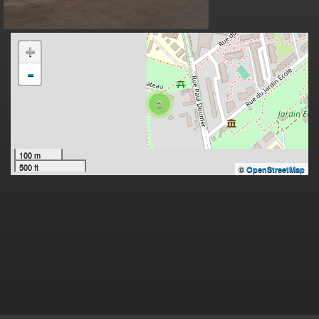
+
-
3
100 m
500 ft
©
OpenStreetMap