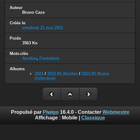
Auteur
Bruno Caze
Créée le
vendredi 21 mai 2021
Poids
3563 Ko
Mots-clés
Arzelier
,
Formation
Albums
2021
/
2021-05 Arzelier
/
2021-05 Bruno
(Sélection)
Propulsé par
Piwigo
16.4.0 - Contacter
Webmestre
Affichage :
Mobile
|
Classique
Sauf mention contraire, le contenu de ce site web est placé
sous les termes de la licence suivante :
© 2019 Les Pierres de Montreuil (Tous droits réservés),