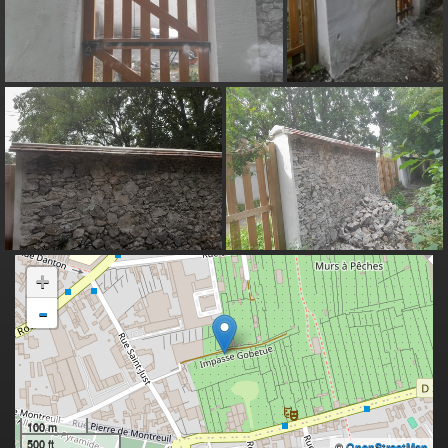
+
-
100 m
500 ft
©
OpenStreetMap