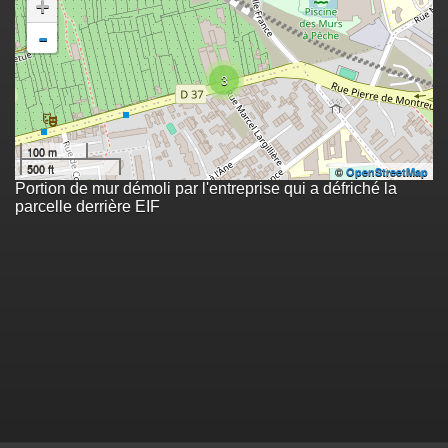
+
-
3
100 m
500 ft
©
OpenStreetMap
Portion de mur démoli par l'entreprise qui a défriché la
parcelle derrière EIF