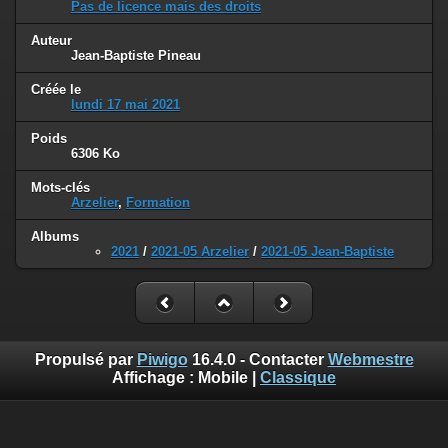
Pas de licence mais des droits
Auteur
Jean-Baptiste Pineau
Créée le
lundi 17 mai 2021
Poids
6306 Ko
Mots-clés
Arzelier
,
Formation
Albums
2021
/
2021-05 Arzelier
/
2021-05 Jean-Baptiste
Propulsé par
Piwigo
16.4.0 - Contacter
Webmestre
Affichage :
Mobile
|
Classique
Sauf mention contraire, le contenu de ce site web est placé
sous les termes de la licence suivante :
© 2019 Les Pierres de Montreuil (Tous droits réservés),