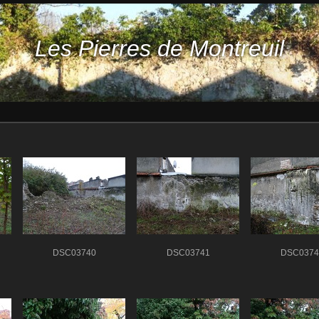
Les Pierres de Montreuil
DSC03740
DSC03741
DSC0374