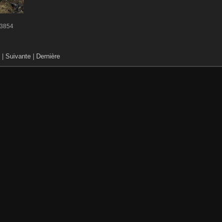
3854
|
Suivante
|
Dernière