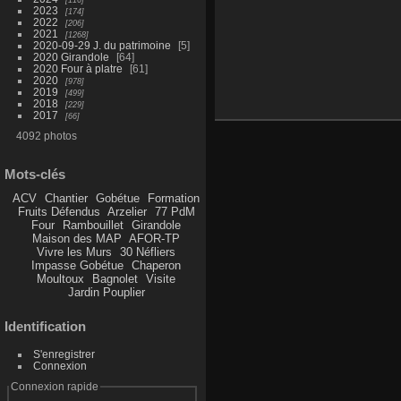
2023
174
2022
206
2021
1268
2020-09-29 J. du patrimoine
5
2020 Girandole
64
2020 Four à platre
61
2020
978
2019
499
2018
229
2017
66
4092 photos
Mots-clés
ACV
Chantier
Gobétue
Formation
Fruits Défendus
Arzelier
77 PdM
Four
Rambouillet
Girandole
Maison des MAP
AFOR-TP
Vivre les Murs
30 Néfliers
Impasse Gobétue
Chaperon
Moultoux
Bagnolet
Visite
Jardin Pouplier
Identification
S'enregistrer
Connexion
Connexion rapide