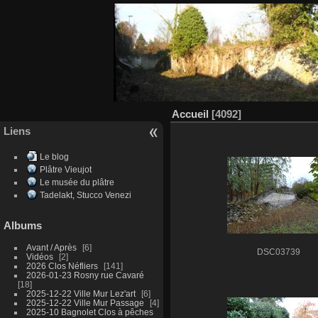
Accueil
4092
Liens
Le blog
Plâtre Vieujot
Le musée du plâtre
Tadelakt, Stucco Venezi
Albums
Avant / Après
6
DSC03739
Vidéos
2
2026 Clos Néfliers
141
2026-01-23 Rosny rue Cavaré
18
2025-12-22 Ville Mur Lez'art
6
2025-12-22 Ville Mur Passage
4
2025-10 Bagnolet Clos à pêches