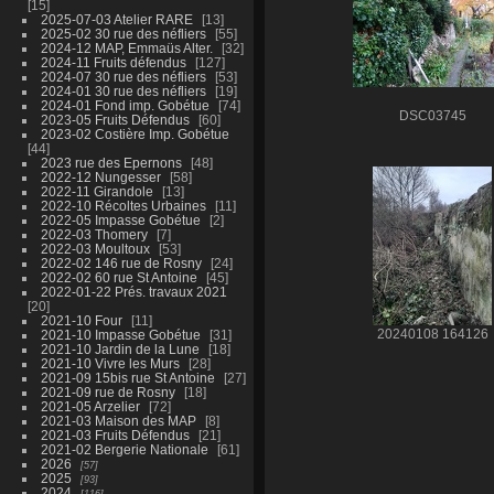
15
2025-07-03 Atelier RARE
13
2025-02 30 rue des néfliers
55
2024-12 MAP, Emmaüs Alter.
32
2024-11 Fruits défendus
127
2024-07 30 rue des néfliers
53
2024-01 30 rue des néfliers
19
2024-01 Fond imp. Gobétue
74
DSC03745
2023-05 Fruits Défendus
60
2023-02 Costière Imp. Gobétue
44
2023 rue des Epernons
48
2022-12 Nungesser
58
2022-11 Girandole
13
2022-10 Récoltes Urbaines
11
2022-05 Impasse Gobétue
2
2022-03 Thomery
7
2022-03 Moultoux
53
2022-02 146 rue de Rosny
24
2022-02 60 rue St Antoine
45
2022-01-22 Prés. travaux 2021
20
2021-10 Four
11
2021-10 Impasse Gobétue
31
20240108 164126
2021-10 Jardin de la Lune
18
2021-10 Vivre les Murs
28
2021-09 15bis rue St Antoine
27
2021-09 rue de Rosny
18
2021-05 Arzelier
72
2021-03 Maison des MAP
8
2021-03 Fruits Défendus
21
2021-02 Bergerie Nationale
61
2026
57
2025
93
2024
116