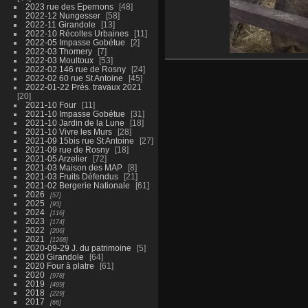
2023 rue des Epernons
48
2022-12 Nungesser
58
2022-11 Girandole
13
2022-10 Récoltes Urbaines
11
2022-05 Impasse Gobétue
2
2022-03 Thomery
7
2022-03 Moultoux
53
2022-02 146 rue de Rosny
24
2022-02 60 rue St Antoine
45
2022-01-22 Prés. travaux 2021
20
2021-10 Four
11
2021-10 Impasse Gobétue
31
2021-10 Jardin de la Lune
18
2021-10 Vivre les Murs
28
2021-09 15bis rue St Antoine
27
2021-09 rue de Rosny
18
2021-05 Arzelier
72
2021-03 Maison des MAP
8
2021-03 Fruits Défendus
21
2021-02 Bergerie Nationale
61
2026
57
2025
93
2024
116
2023
174
2022
206
2021
1268
2020-09-29 J. du patrimoine
5
2020 Girandole
64
2020 Four à platre
61
2020
978
2019
499
2018
229
2017
66