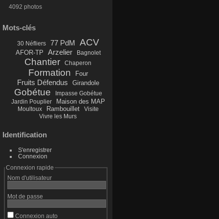
4092 photos
Mots-clés
ACV
77 PdM
30 Néfliers
Arzelier
AFOR-TP
Bagnolet
Chantier
Chaperon
Formation
Four
Fruits Défendus
Girandole
Gobétue
Impasse Gobétue
Maison des MAP
Jardin Pouplier
Rambouillet
Moultoux
Visite
Vivre les Murs
Identification
S'enregistrer
Connexion
Connexion rapide
Nom d'utilisateur
Mot de passe
Connexion auto