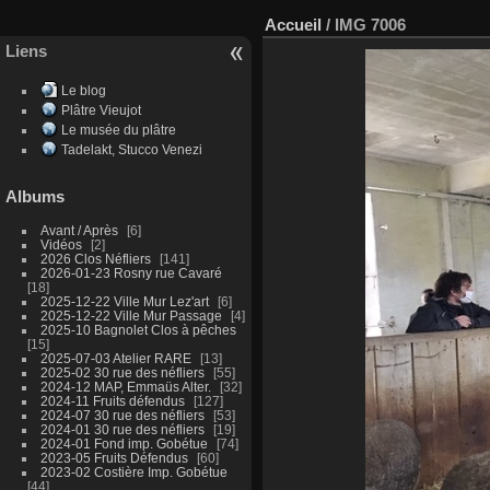
Accueil
/
IMG 7006
Liens
Le blog
Plâtre Vieujot
Le musée du plâtre
Tadelakt, Stucco Venezi
Albums
Avant / Après
6
Vidéos
2
2026 Clos Néfliers
141
2026-01-23 Rosny rue Cavaré
18
2025-12-22 Ville Mur Lez'art
6
2025-12-22 Ville Mur Passage
4
2025-10 Bagnolet Clos à pêches
15
2025-07-03 Atelier RARE
13
2025-02 30 rue des néfliers
55
2024-12 MAP, Emmaüs Alter.
32
2024-11 Fruits défendus
127
2024-07 30 rue des néfliers
53
2024-01 30 rue des néfliers
19
2024-01 Fond imp. Gobétue
74
2023-05 Fruits Défendus
60
2023-02 Costière Imp. Gobétue
44