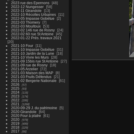
2023 rue des Epernons
48
2022-12 Nungesser
58
2022-11 Girandole
13
2022-10 Récoltes Urbaines
11
2022-05 Impasse Gobétue
2
2022-03 Thomery
7
2022-03 Moultoux
53
2022-02 146 rue de Rosny
24
2022-02 60 rue St Antoine
45
2022-01-22 Prés. travaux 2021
20
2021-10 Four
11
2021-10 Impasse Gobétue
31
2021-10 Jardin de la Lune
18
2021-10 Vivre les Murs
28
2021-09 15bis rue St Antoine
27
2021-09 rue de Rosny
18
2021-05 Arzelier
72
2021-03 Maison des MAP
8
2021-03 Fruits Défendus
21
2021-02 Bergerie Nationale
61
2026
57
2025
93
2024
116
2023
174
2022
206
2021
1268
2020-09-29 J. du patrimoine
5
2020 Girandole
64
2020 Four à platre
61
2020
978
2019
499
2018
229
2017
66