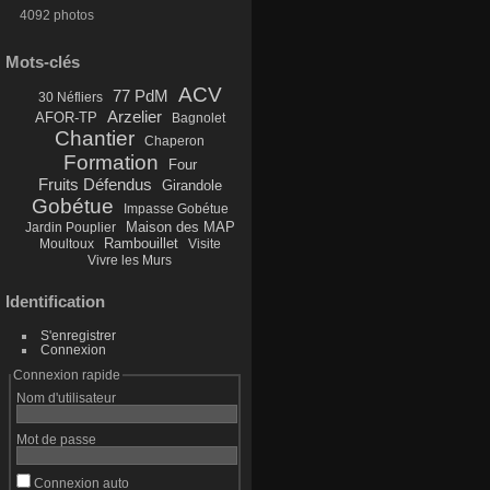
4092 photos
Mots-clés
ACV
77 PdM
30 Néfliers
Arzelier
AFOR-TP
Bagnolet
Chantier
Chaperon
Formation
Four
Fruits Défendus
Girandole
Gobétue
Impasse Gobétue
Maison des MAP
Jardin Pouplier
Rambouillet
Moultoux
Visite
Vivre les Murs
Identification
S'enregistrer
Connexion
Connexion rapide
Nom d'utilisateur
Mot de passe
Connexion auto