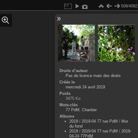
509/4092
Droits d’auteur
Pas de licence mais des droits
Créée le
mercredi 24 avril 2019
Poids
3475 Ko
Mots-clés
77 PdM
,
Chantier
Albums
2019
/
2019-04 77 rue PdM
/
Mur
du fond
2019
/
2019-04 77 rue PdM
/
2019-
04-24 77PdM