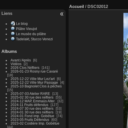
Accueil
/
DSC02012
Liens
Le blog
Plâtre Vieujot
Le musée du plâtre
Tadelakt, Stucco Venezi
Albums
Avant / Après
6
Vidéos
2
2026 Clos Néfliers
141
2026-01-23 Rosny rue Cavaré
18
2025-12-22 Ville Mur Lez'art
6
2025-12-22 Ville Mur Passage
4
2025-10 Bagnolet Clos à pêches
15
2025-07-03 Atelier RARE
13
2025-02 30 rue des néfliers
55
2024-12 MAP, Emmaüs Alter.
32
2024-11 Fruits défendus
127
2024-07 30 rue des néfliers
53
2024-01 30 rue des néfliers
19
2024-01 Fond imp. Gobétue
74
2023-05 Fruits Défendus
60
2023-02 Costière Imp. Gobétue
44