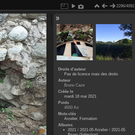
2296/4092
Droits d’auteur
Pas de licence mais des droits
Auteur
Bruno Caze
Créée le
mardi 18 mai 2021
Poids
4550 Ko
Mots-clés
Arzelier
,
Formation
Albums
2021
/
2021-05 Arzelier
/
2021-05
Bruno (Sélection)