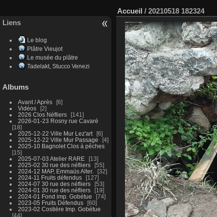
Accueil
/
20210518 182324
Liens
Le blog
Plâtre Vieujot
Le musée du plâtre
Tadelakt, Stucco Venezi
Albums
Avant / Après
6
Vidéos
2
2026 Clos Néfliers
141
2026-01-23 Rosny rue Cavaré
18
2025-12-22 Ville Mur Lez'art
6
2025-12-22 Ville Mur Passage
4
2025-10 Bagnolet Clos à pêches
15
2025-07-03 Atelier RARE
13
2025-02 30 rue des néfliers
55
2024-12 MAP, Emmaüs Alter.
32
2024-11 Fruits défendus
127
2024-07 30 rue des néfliers
53
2024-01 30 rue des néfliers
19
2024-01 Fond imp. Gobétue
74
2023-05 Fruits Défendus
60
2023-02 Costière Imp. Gobétue
44