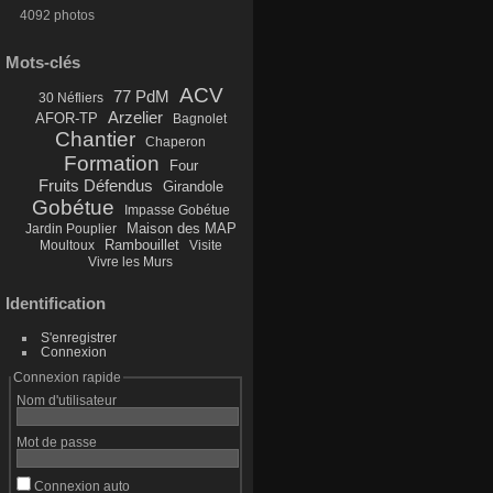
4092 photos
Mots-clés
ACV
77 PdM
30 Néfliers
Arzelier
AFOR-TP
Bagnolet
Chantier
Chaperon
Formation
Four
Fruits Défendus
Girandole
Gobétue
Impasse Gobétue
Maison des MAP
Jardin Pouplier
Rambouillet
Moultoux
Visite
Vivre les Murs
Identification
S'enregistrer
Connexion
Connexion rapide
Nom d'utilisateur
Mot de passe
Connexion auto