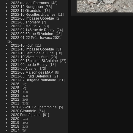
2023 rue des Epernons
48
2022-12 Nungesser
58
2022-11 Girandole
13
2022-10 Récoltes Urbaines
11
2022-05 Impasse Gobétue
2
2022-03 Thomery
7
2022-03 Moultoux
53
2022-02 146 rue de Rosny
24
2022-02 60 rue St Antoine
45
2022-01-22 Prés. travaux 2021
20
2021-10 Four
11
2021-10 Impasse Gobétue
31
2021-10 Jardin de la Lune
18
2021-10 Vivre les Murs
28
2021-09 15bis rue St Antoine
27
2021-09 rue de Rosny
18
2021-05 Arzelier
72
2021-03 Maison des MAP
8
2021-03 Fruits Défendus
21
2021-02 Bergerie Nationale
61
2026
57
2025
93
2024
116
2023
174
2022
206
2021
1268
2020-09-29 J. du patrimoine
5
2020 Girandole
64
2020 Four à platre
61
2020
978
2019
499
2018
229
2017
66